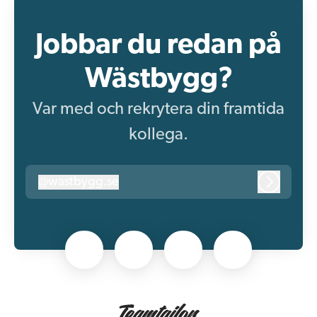
Jobbar du redan på
Wästbygg?
Var med och rekrytera din framtida
kollega.
@
wastbygg.se
wastbygg.se
Logga in