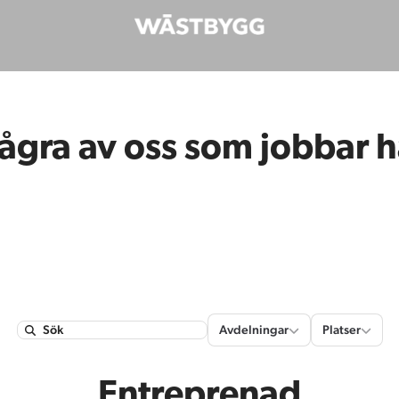
ågra av oss som jobbar h
Avdelningar
Platser
Avdelningar
Platser
Search
Entreprenad