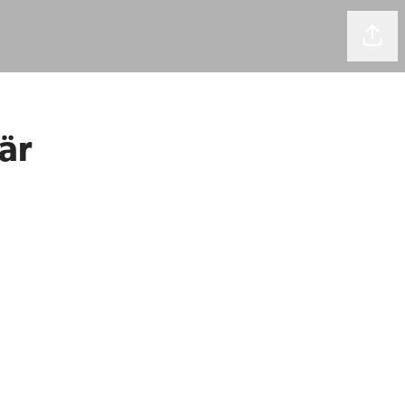
Dela 
är